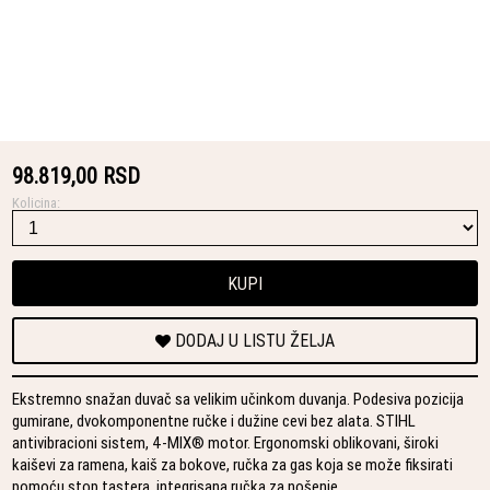
98.819,00 RSD
Kolicina:
KUPI
DODAJ U LISTU ŽELJA
Ekstremno snažan duvač sa velikim učinkom duvanja. Podesiva pozicija
gumirane, dvokomponentne ručke i dužine cevi bez alata. STIHL
antivibracioni sistem, 4-MIX® motor. Ergonomski oblikovani, široki
kaiševi za ramena, kaiš za bokove, ručka za gas koja se može fiksirati
pomoću stop tastera, integrisana ručka za nošenje.