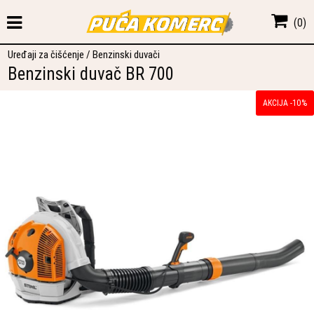
(
0
)
Uređaji za čišćenje
/
Benzinski duvači
Benzinski duvač BR 700
AKCIJA -10%