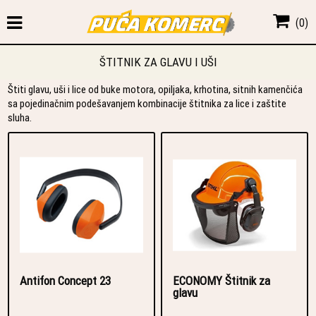
(
0
)
ŠTITNIK ZA GLAVU I UŠI
Štiti glavu, uši i lice od buke motora, opiljaka, krhotina, sitnih kamenčića
sa pojedinačnim podešavanjem kombinacije štitnika za lice i zaštite
sluha.
Antifon Concept 23
ECONOMY Štitnik za
glavu