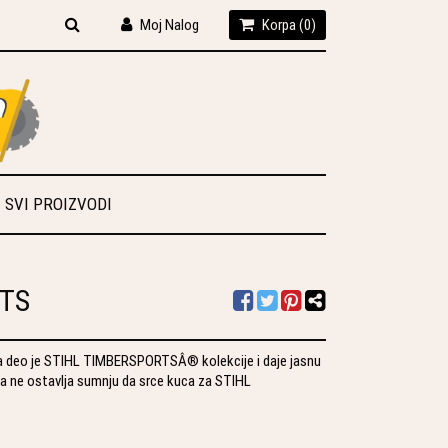
Moj Nalog
Korpa (
0
)
SVI PROIZVODI
RTS
ra deo je STIHL TIMBERSPORTSÂ® kolekcije i daje jasnu
ma ne ostavlja sumnju da srce kuca za STIHL