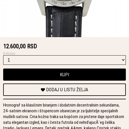
12.600,00 RSD
Kolicina:
KUPI
DODAJ U LISTU ŽELJA
Hronograf sa klasičnim biranjem i dodatnim decentralnim sekundama,
24-satnim ekranom i štopericom obavezan je za ljubitelje specijalnih
muških satova. Crna kožna traka sa kopčom za prstene daje sportskom
satu elegantan izgled, kao i čvrsta futrola od nehrđajucÂ´eg čelika.
Izradio Jackues Lemans. Detalji: prečnik 44mm, kaljeno Cristek staklo,