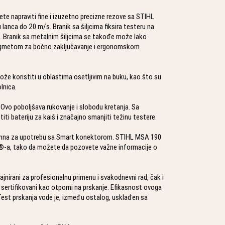
žete napraviti fine i izuzetno precizne rezove sa STIHL
lanca do 20 m/s. Branik sa šiljcima fiksira testeru na
. Branik sa metalnim šiljcima se takođe može lako
dugmetom za bočno zaključavanje i ergonomskom
ože koristiti u oblastima osetljivim na buku, kao što su
lnica.
 Ovo poboljšava rukovanje i slobodu kretanja. Sa
i bateriju za kaiš i značajno smanjiti težinu testere.
emna za upotrebu sa Smart konektorom. STIHL MSA 190
h®-a, tako da možete da pozovete važne informacije o
ajnirani za profesionalnu primenu i svakodnevni rad, čak i
sertifikovani kao otporni na prskanje. Efikasnost ovoga
est prskanja vode je, između ostalog, usklađen sa