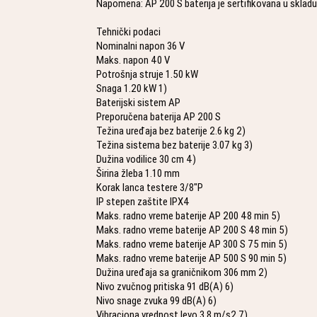
Napomena: AP 200 S baterija je sertifikovana u sklad
Tehnički podaci
Nominalni napon 36 V
Maks. napon 40 V
Potrošnja struje 1.50 kW
Snaga 1.20 kW 1)
Baterijski sistem AP
Preporučena baterija AP 200 S
Težina uređaja bez baterije 2.6 kg 2)
Težina sistema bez baterije 3.07 kg 3)
Dužina vodilice 30 cm 4)
Širina žleba 1.10 mm
Korak lanca testere 3/8"P
IP stepen zaštite IPX4
Maks. radno vreme baterije AP 200 48 min 5)
Maks. radno vreme baterije AP 200 S 48 min 5)
Maks. radno vreme baterije AP 300 S 75 min 5)
Maks. radno vreme baterije AP 500 S 90 min 5)
Dužina uređaja sa graničnikom 306 mm 2)
Nivo zvučnog pritiska 91 dB(A) 6)
Nivo snage zvuka 99 dB(A) 6)
Vibraciona vrednost levo 3.8 m/s2 7)