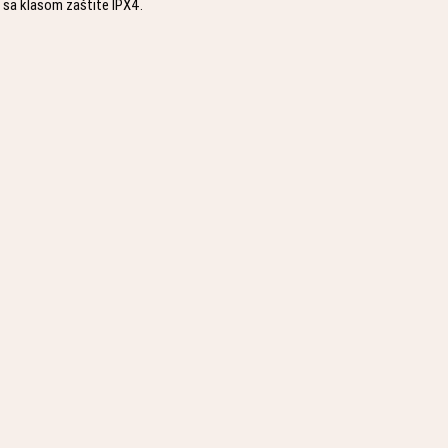
u sa klasom zaštite IPX4.