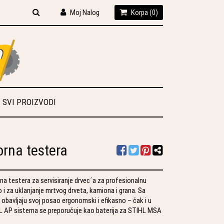
Moj Nalog
Korpa (
0
)
SVI PROIZVODI
rna testera
 testera za servisiranje drvec´a za profesionalnu
i za uklanjanje mrtvog drveta, kamiona i grana. Sa
obavljaju svoj posao ergonomski i efikasno – čak i u
HL AP sistema se preporučuje kao baterija za STIHL MSA