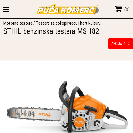
(
0
)
Motorne testere
/
Testere za poljoprivredu i hortikulturu
STIHL benzinska testera MS 182
AKCIJA -10%