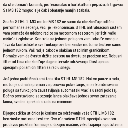
da ste domac´i korisnik, profesionalac u hortikulturi i pejzažu, ili trgovac.
Sa MS 182 moguc´e je čak i obaranje manjih stabala.
Snažni STIHL 2-MIX motor MS 182 ne samo da obezbeđuje odlične
performanse sečenja, vec´ je i ekonomičan. STIHL antivibracioni sistem
vam pomaže da udobno radite sa motornom testerom, jer štiti vaše
mišic´e i zglobove. Kontrola sa jednom polugom vam takođe omoguc
´ava da kontrolišete sve funkcije ove benzinske motorne testere samo
jednom rukom. Vaš rad je takođe olakšan stabilnim graničnikom.
Pomaže vam da čvrsto držite testeru na drvetu za precizan rez. Robusni
filter od flisa obezbeđuje duge intervale održavanja. Dostupni su
specijalni poliamidni filteri za rad u snegu.
Još jedna praktična karakteristika STIHL MS 182: Nakon pauze u radu,
motor je odmah spreman za ponovno pokretanje, jer se kombinovana
poluga sa funkcijom zaustavljanja automatski vrac´a u radni položaj.
Bočno postavljeno zatezanje lanca olakšava jednostavno zatezanje
lanca, svedec´i prekide u radu na minimum.
Dijagnostička utičnica je korisna za održavanje vaše STIHL MS 182
benzinske motorne testere. Ovo c´e vašem STIHL specijalizovanom
prodavcu pružiti informacije o dizajnu mašine, veku trajanja i uputstvima