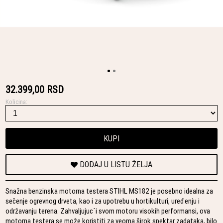
32.399,00 RSD
Kolicina:
KUPI
DODAJ U LISTU ŽELJA
Snažna benzinska motorna testera STIHL MS182 je posebno idealna za
sečenje ogrevnog drveta, kao i za upotrebu u hortikulturi, uređenju i
održavanju terena. Zahvaljujuc´i svom motoru visokih performansi, ova
motorna testera se može koristiti za veoma širok spektar zadataka, bilo