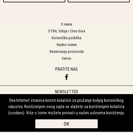
O nama
STIHL Srbija i Crna Gora
Korisnička podrška
Radno vreme
Rezervacija proizvoda
Servis
PRATITE NAS
NEWSLETTER
Prijavite se na naš Newsletter
Ova Internet stranica koristi kolačiće za pružanje boljeg korisničkog
iskustva. Korišćenjem ovog sajta se slažete sa korištenjem kolačića
Prijavi se
(cookies). Više o tome možete pronaći u našim uslovima korišćenja.
PD Puća Komerc DOO Zelenik Zelenik bb, 12256 ZELENIK, Srbija
+38112882240