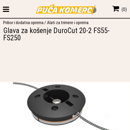
(
0
)
Pribor i dodatna oprema
/
Alati za trimere i oprema
Glava za košenje DuroCut 20-2 FS55-
FS250