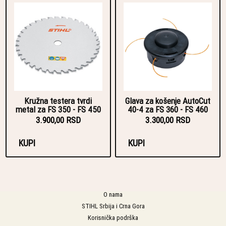
Kružna testera tvrdi
Glava za košenje AutoCut
metal za FS 350 - FS 450
40-4 za FS 360 - FS 460
3.900,00 RSD
3.300,00 RSD
KUPI
KUPI
O nama
STIHL Srbija i Crna Gora
Korisnička podrška