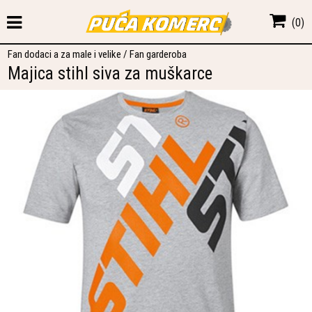
(
0
)
Fan dodaci a za male i velike
/
Fan garderoba
Majica stihl siva za muškarce