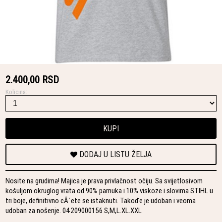
2.400,00 RSD
Kolicina:
KUPI
DODAJ U LISTU ŽELJA
Nosite na grudima! Majica je prava privlačnost očiju. Sa svijetlosivom
košuljom okruglog vrata od 90% pamuka i 10% viskoze i slovima STIHL u
tri boje, definitivno cÂ´ete se istaknuti. Takođe je udoban i veoma
udoban za nošenje. 04209000156 S,M,L.XL.XXL