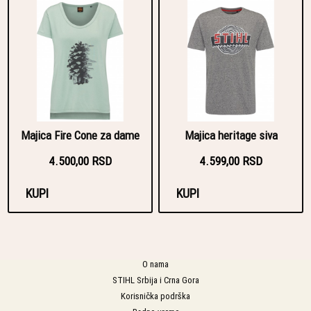
Majica Fire Cone za dame
Majica heritage siva
4.500,00 RSD
4.599,00 RSD
KUPI
KUPI
O nama
STIHL Srbija i Crna Gora
Korisnička podrška