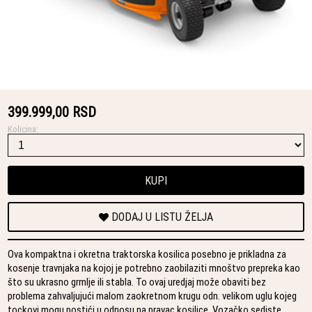
399.999,00 RSD
Kolicina:
KUPI
DODAJ U LISTU ŽELJA
Ova kompaktna i okretna traktorska kosilica posebno je prikladna za
kosenje travnjaka na kojoj je potrebno zaobilaziti mnoštvo prepreka kao
što su ukrasno grmlje ili stabla. To ovaj uredjaj može obaviti bez
problema zahvaljujući malom zaokretnom krugu odn. velikom uglu kojeg
tockovi mogu postići u odnosu na pravac kosilice. Vozačko sediste