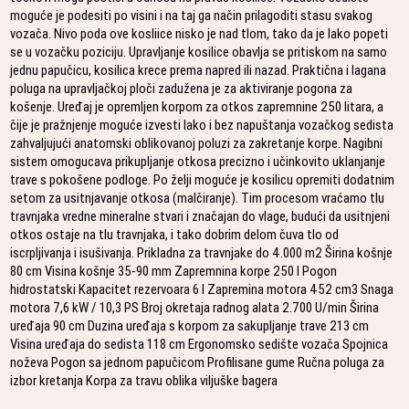
moguće je podesiti po visini i na taj ga način prilagoditi stasu svakog
vozača. Nivo poda ove kosliice nisko je nad tlom, tako da je lako popeti
se u vozačku poziciju. Upravljanje kosilice obavlja se pritiskom na samo
jednu papučicu, kosilica krece prema napred ili nazad. Praktična i lagana
poluga na upravljačkoj ploči zadužena je za aktiviranje pogona za
košenje. Uređaj je opremljen korpom za otkos zapremnine 250 litara, a
čije je pražnjenje moguće izvesti lako i bez napuštanja vozačkog sedista
zahvaljujući anatomski oblikovanoj poluzi za zakretanje korpe. Nagibni
sistem omogucava prikupljanje otkosa precizno i učinkovito uklanjanje
trave s pokošene podloge. Po želji moguće je kosilicu opremiti dodatnim
setom za usitnjavanje otkosa (malčiranje). Tim procesom vraćamo tlu
travnjaka vredne mineralne stvari i značajan do vlage, budući da usitnjeni
otkos ostaje na tlu travnjaka, i tako dobrim delom čuva tlo od
iscrpljivanja i isušivanja. Prikladna za travnjake do 4.000 m2 Širina košnje
80 cm Visina košnje 35-90 mm Zapremnina korpe 250 l Pogon
hidrostatski Kapacitet rezervoara 6 l Zapremina motora 452 cm3 Snaga
motora 7,6 kW / 10,3 PS Broj okretaja radnog alata 2.700 U/min Širina
uređaja 90 cm Duzina uređaja s korpom za sakupljanje trave 213 cm
Visina uređaja do sedista 118 cm Ergonomsko sedište vozača Spojnica
noževa Pogon sa jednom papučicom Profilisane gume Ručna poluga za
izbor kretanja Korpa za travu oblika viljuške bagera