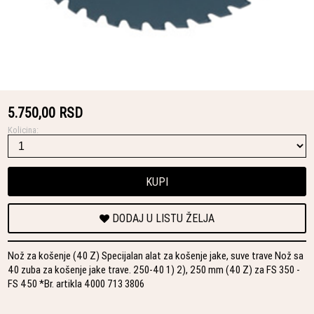
5.750,00 RSD
Kolicina:
KUPI
DODAJ U LISTU ŽELJA
Nož za košenje (40 Z) Specijalan alat za košenje jake, suve trave Nož sa
40 zuba za košenje jake trave. 250-40 1) 2), 250 mm (40 Z) za FS 350 -
FS 450 *Br. artikla 4000 713 3806