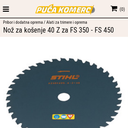
(
0
)
Pribor i dodatna oprema
/
Alati za trimere i oprema
Nož za košenje 40 Z za FS 350 - FS 450