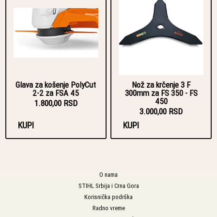
Glava za košenje PolyCut
Nož za krčenje 3 F
2-2 za FSA 45
300mm za FS 350 - FS
450
1.800,00 RSD
3.000,00 RSD
KUPI
KUPI
O nama
STIHL Srbija i Crna Gora
Korisnička podrška
Radno vreme